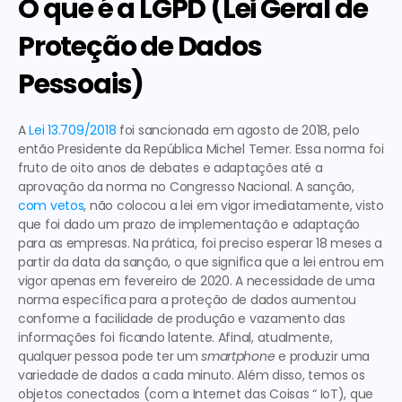
O que é a LGPD (Lei Geral de 
Proteção de Dados 
Pessoais)
A 
Lei 13.709/2018
 foi sancionada em agosto de 2018, pelo 
então Presidente da República Michel Temer. Essa norma foi 
fruto de oito anos de debates e adaptações 
até a 
aprovação da norma no Congresso Nacional. A sanção, 
com vetos
, não colocou a lei em vigor imediatamente, visto 
que foi dado um 
prazo de implementação e adaptação 
para as empresas
. Na prática, foi preciso esperar 18 meses a 
partir da data da sanção, o que significa que a lei entrou em 
vigor apenas em fevereiro de 2020. A necessidade de uma 
norma específica para a proteção de dados aumentou 
conforme a 
facilidade de produção e vazamento das 
informações foi ficando latente
. Afinal, atualmente, 
qualquer pessoa pode ter um 
smartphone
 e produzir uma 
variedade de dados a cada minuto. Além disso, temos os 
objetos conectados (com a Internet das Coisas “ IoT), que 