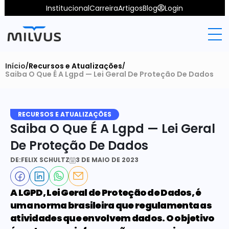
Institucional
Carreira
Artigos
Blog
Login
Início
Recursos e Atualizações
/
/
Saiba O Que É A Lgpd — Lei Geral De Proteção De Dados
RECURSOS E ATUALIZAÇÕES
Saiba O Que É A Lgpd — Lei Geral 
De Proteção De Dados
DE:
FELIX SCHULTZ
3 DE MAIO DE 2023
A LGPD, Lei Geral de Proteção de Dados, é 
uma norma brasileira que regulamenta as 
atividades que envolvem dados. O objetivo 