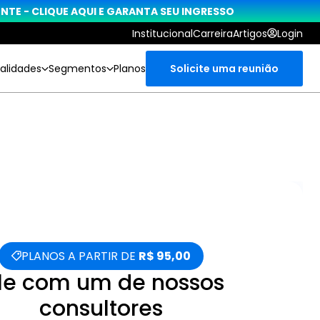
TE - CLIQUE AQUI E GARANTA SEU INGRESSO
Institucional
Carreira
Artigos
Login
alidades
Segmentos
Planos
Solicite uma reunião
PLANOS A PARTIR DE 
R$ 95,00
le com um de nossos 
consultores