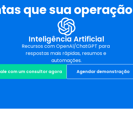
as que sua operação j
Inteligência Artificial
Recursos com OpenAl/ChatGPT para 
respostas mais rápidas, resumos e 
automações.
Fale com um consultor agora
Agendar demonstração