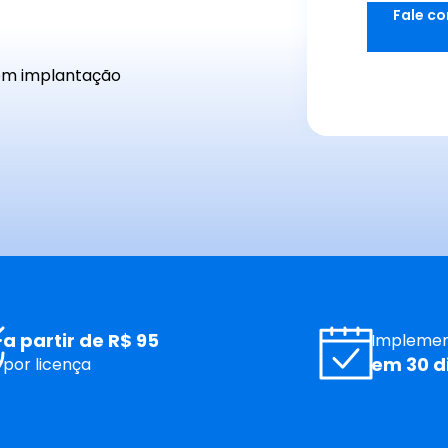
Fale co
om implantação 
a partir de R$ 95
Impleme
em 30 d
por licença