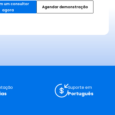
m um consultor 
Agendar demonstração
agora
ntação
Suporte em
ias
Português