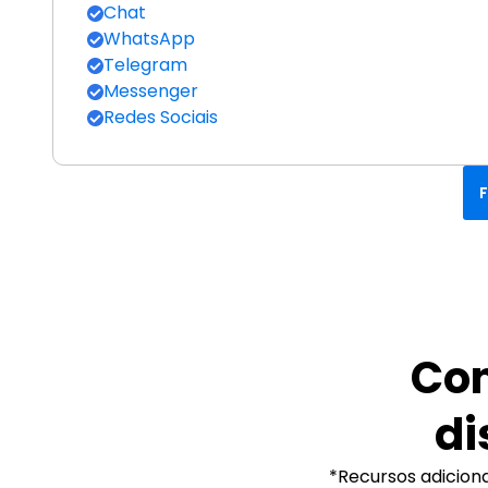
Chat
WhatsApp
Telegram
Messenger
Redes Sociais
Con
di
*Recursos adicion