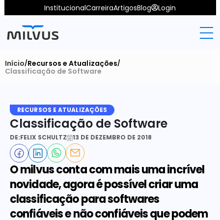
Institucional
Carreira
Artigos
Blog
Login
Início
Recursos e Atualizações
/
/
Classificação de Software
RECURSOS E ATUALIZAÇÕES
Classificação de Software
DE:
FELIX SCHULTZ
13 DE DEZEMBRO DE 2018
O milvus conta com mais uma incrível 
novidade, agora é possível criar uma 
classificação para softwares 
confiáveis e não confiáveis que podem 