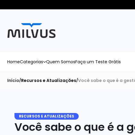
Home
Categorias
Quem Somos
Faça um Teste Grátis
Início
Recursos e Atualizações
Você sabe o que é a gest
/
/
RECURSOS E ATUALIZAÇÕES
Você sabe o que é a g