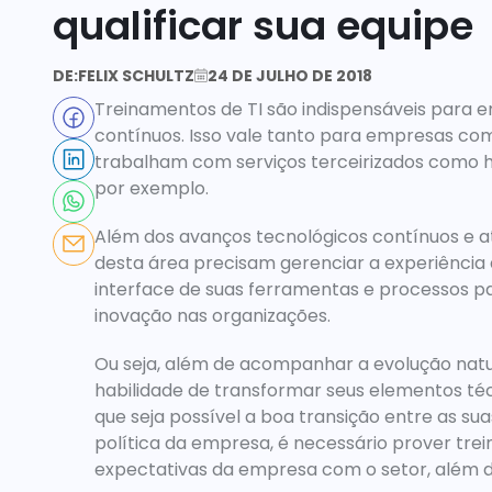
qualificar sua equipe
DE:
FELIX SCHULTZ
24 DE JULHO DE 2018
Treinamentos de TI são indispensáveis para em
contínuos. Isso vale tanto para empresas com
trabalham com serviços terceirizados como he
por exemplo.
Além dos avanços tecnológicos contínuos e atu
desta área precisam gerenciar a experiência 
interface de suas ferramentas e processos par
inovação nas organizações.
Ou seja, além de acompanhar a evolução natu
habilidade de transformar seus elementos técn
que seja possível a boa transição entre as sua
política da empresa, é necessário prover trein
expectativas da empresa com o setor, além d