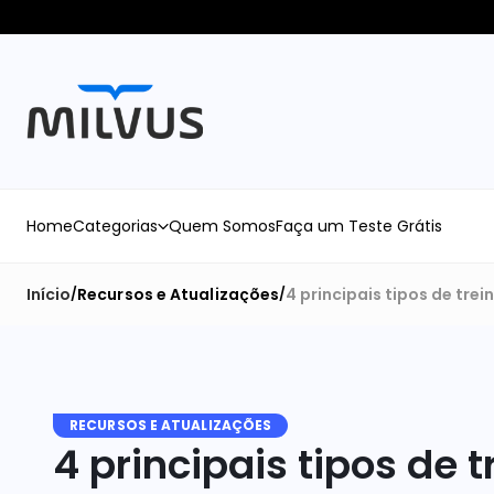
Home
Categorias
Quem Somos
Faça um Teste Grátis
Início
Recursos e Atualizações
4 principais tipos de tre
/
/
RECURSOS E ATUALIZAÇÕES
4 principais tipos de 