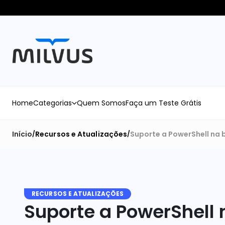
Home
Categorias
Quem Somos
Faça um Teste Grátis
Início
Recursos e Atualizações
Suporte a PowerShell na b
/
/
RECURSOS E ATUALIZAÇÕES
Suporte a PowerShell n