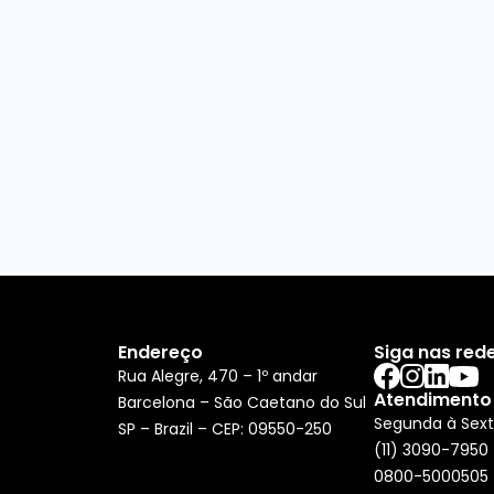
Endereço
Siga nas rede
Rua Alegre, 470 – 1º andar
Atendimento
Barcelona – São Caetano do Sul
Segunda à Sext
SP – Brazil – CEP: 09550-250
(11) 3090-7950
0800-5000505