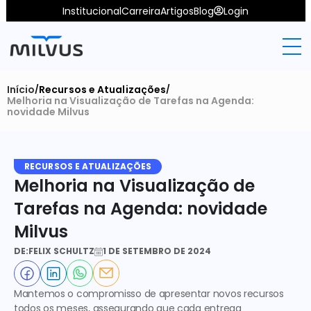
Institucional
Carreira
Artigos
Blog
Login
Início
Recursos e Atualizações
/
/
Melhoria na Visualização de Tarefas na Agenda: 
novidade Milvus
RECURSOS E ATUALIZAÇÕES
Melhoria na Visualização de 
Tarefas na Agenda: novidade 
Milvus
DE:
FELIX SCHULTZ
1 DE SETEMBRO DE 2024
Mantemos o compromisso de apresentar novos recursos 
todos os meses, assegurando que cada entrega 