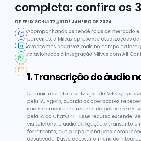
completa: confira os 
DE:
FELIX SCHULTZ
31 DE JANEIRO DE 2024
Acompanhando as tendências de mercado e s
parceiros, o Milvus apresenta atualizações d
avançamos cada vez mais no campo da inteligê
relacionados à
 Integração Milvus com AI
! Conf
1. Transcrição do áudio n
Na mais recente atualização do Milvus, apres
pela IA. Agora, quando os operadores recebem 
imediatamente um resumo de palavras-chave 
pela IA do ChatGPT.  Esse recurso
estende-se 
via telefone, o áudio da ligação é transcrito e r
ferramenta, que proporciona uma compreensão
desativada. Basta acessar o menu de integraç