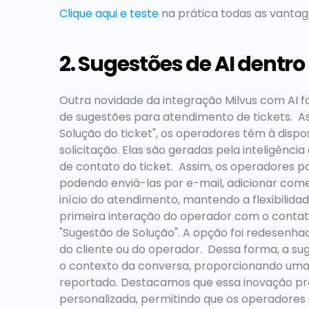
Clique aqui e teste
 na prática todas as vanta
2. Sugestões de AI dentro 
Outra novidade da 
integração Milvus com AI 
f
de sugestões para atendimento de tickets.  As
Solução do ticket"
, os operadores têm à dispo
solicitação
. Elas são geradas pela inteligência
de contato do ticket.  Assim, os operadores p
podendo enviá-las por e-mail, adicionar comen
início do atendimento, mantendo a flexibilida
primeira interação do operador
 com o contato
"Sugestão de Solução"
. A opção foi redesenhad
do cliente ou do operador.  Dessa forma, 
a su
o contexto da conversa
, proporcionando uma 
reportado. Destacamos que essa inovação prop
personalizada, permitindo que os operadores