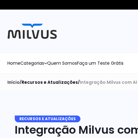
Home
Categorias
Quem Somos
Faça um Teste Grátis
Início
Recursos e Atualizações
Integração Milvus com AI
/
/
RECURSOS E ATUALIZAÇÕES
Integração Milvus com