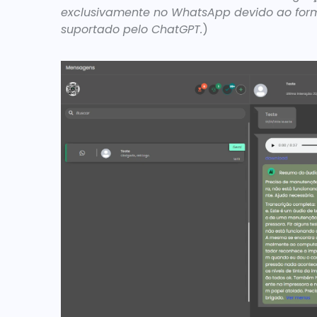
exclusivamente no WhatsApp devido ao forma
suportado pelo ChatGPT.
) 