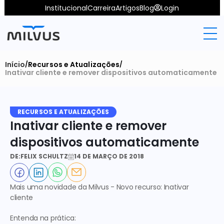
Institucional
Carreira
Artigos
Blog
Login
Início
Recursos e Atualizações
/
/
Inativar cliente e remover dispositivos automaticamente
RECURSOS E ATUALIZAÇÕES
Inativar cliente e remover 
dispositivos automaticamente
DE:
FELIX SCHULTZ
14 DE MARÇO DE 2018
Mais uma
 novidade da Milvus 
- Novo recurso: 
Inativar 
cliente 
Entenda na prática: