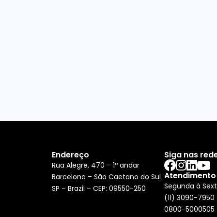
Endereço
Siga nas rede
Rua Alegre, 470 – 1º andar
Atendimento
Barcelona – São Caetano do Sul
Segunda à Sext
SP – Brazil – CEP: 09550-250
(11) 3090-7950
0800-5000505