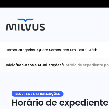
Home
Categorias
Quem Somos
Faça um Teste Grátis
Início
Recursos e Atualizações
Horário de expediente po
/
/
RECURSOS E ATUALIZAÇÕES
Horário de expediente