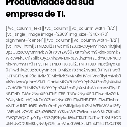
Produtividade da sua 
empresa de TI.
[/vc_column_text][/vc_column][vc_column width="1/2"]
[vc_single_image image="2808" img_size="346x470" 
alignment="center"][/vc_column][vc_column width="1/2"]
[vc_raw_html]JTNDZGl2JTIwcm9sZSUzRCUyMm1haW4lMjIlMj
BpZCUzRCUyMmNvbW8tYXVtZW50YXItYS1wcm9kdXRpdmlkY
WRlLWRhLXN1YS1lbXByZXNhLWRlLXRpLWJhZmNlZDdmODNhOD
NkNmJmMTY3JTIyJTNFJTNDJTJGZGl2JTNFJTBBJTNDc2NyaXB
0JTIwdHlwZSUzRCUyMnRleHQlMkZqYXZhc2NyaXB0JTIyJTIwc3
JjJTNEJTIyaHR0cHMlM0ElMkYlMkZkMzM1bHV1cHVnc3kyLmNsb3
VkZnJvbnQubmV0JTJGanMlMkZyZHN0YXRpb24tZm9ybXMlM
kZzdGFibGUlMkZyZHN0YXRpb24tZm9ybXMubWluLmpzJTIyJT
NFJTNDJTJGc2NyaXB0JTNFJTBBJTNDc2NyaXB0JTIwdHlwZSUz
RCUyMnRleHQlMkZqYXZhc2NyaXB0JTIyJTNFJTBBJTIwJTIwbm
V3JTIwUkRTdGF0aW9uRm9ybXMlMjglMjdjb21vLWF1bWVudGFy
LWEtcHJvZHV0aXZpZGFkZS1kYS1zdWEtZW1wcmVzYS1kZS10aS1i
YWZjZWQ3ZjgzYTgzZDZiZjE2Ny1odG1sJTI3JTJDJTIwJTI3VUEtOD
U5NjUyODUtMSUyNyUyOS5jcmVhdGVGb3JtJTI4JTI5JTNCJTBB