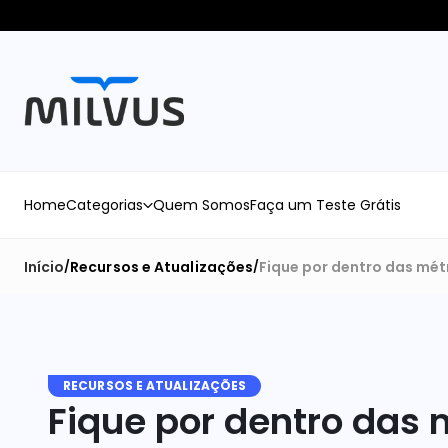
Home
Categorias
Quem Somos
Faça um Teste Grátis
Início
Recursos e Atualizações
Fique por dentro das mét
/
/
RECURSOS E ATUALIZAÇÕES
Fique por dentro das 