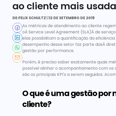
ao cliente mais usad
DE:
FELIX SCHULTZ
12 DE SETEMBRO DE 2019
As métricas de atendimento ao cliente regem
oÂ Service Level Agreement (SLA)Â de serviços
elas possibilitam a quantificação da eficiênci
desempenho desse setor faz parte dasÂ diretr
gestão por performance.
Porém, é preciso saber exatamente quais métri
possível alinhar o acompanhamento com os ob
são os principais KPI's a serem seguidos. Ac
O que é uma gestão por 
cliente?