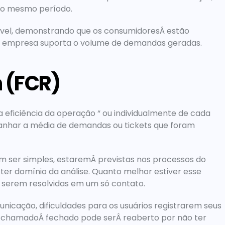
 no mesmo período.
ível, demonstrando que os consumidoresÂ estão 
da empresa suporta o volume de demandas geradas.
n (FCR)
 eficiência da operação “ ou individualmente de cada 
panhar a média de demandas ou tickets que foram 
m ser simples, estaremÂ previstas nos processos do 
r domínio da análise. Quanto melhor estiver esse 
s serem resolvidas em um só contato.
nicação, dificuldades para os usuários registrarem seus 
m chamadoÂ fechado pode serÂ reaberto por não ter 