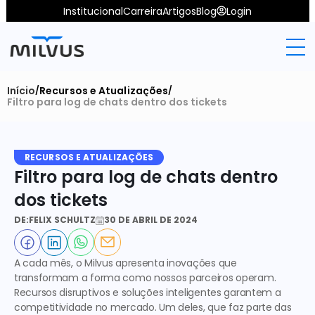
Institucional
Carreira
Artigos
Blog
Login
Início
Recursos e Atualizações
/
/
Filtro para log de chats dentro dos tickets
RECURSOS E ATUALIZAÇÕES
Filtro para log de chats dentro 
dos tickets
DE:
FELIX SCHULTZ
30 DE ABRIL DE 2024
A cada mês, o Milvus apresenta inovações que 
transformam a forma como nossos parceiros operam. 
Recursos disruptivos e soluções inteligentes garantem a 
competitividade no mercado. Um deles, que faz parte das 