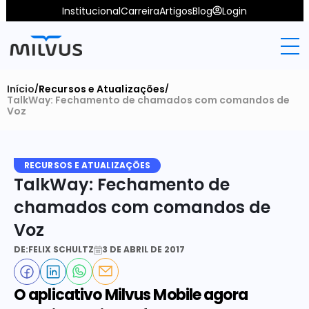
Institucional
Carreira
Artigos
Blog
Login
Início
Recursos e Atualizações
/
/
TalkWay: Fechamento de chamados com comandos de 
Voz
RECURSOS E ATUALIZAÇÕES
TalkWay: Fechamento de 
chamados com comandos de 
Voz
DE:
FELIX SCHULTZ
3 DE ABRIL DE 2017
O aplicativo Milvus Mobile agora 