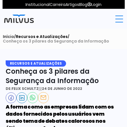
Institucional
Carreira
Artigos
Blog
Login
Início
Recursos e Atualizações
/
/
Conheça os 3 pilares da Segurança da Informação
RECURSOS E ATUALIZAÇÕES
Conheça os 3 pilares da 
Segurança da Informação
DE:
FELIX SCHULTZ
24 DE JUNHO DE 2022
A forma como as empresas lidam com os 
dados fornecidos pelos usuários vem 
sendo tema de debates calorosos nos 