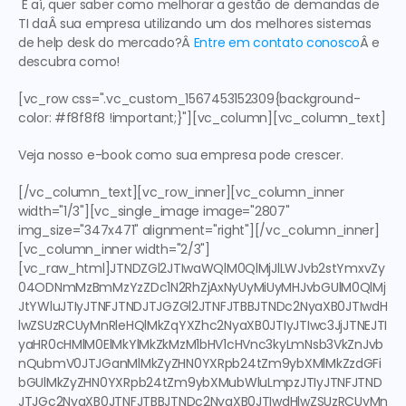
 E aí, quer saber como melhorar a gestão de demandas de 
TI daÂ sua empresa utilizando um dos melhores sistemas 
de help desk do mercado?Â 
Entre em contato conosco
Â e 
descubra como! 
[vc_row css=".vc_custom_1567453152309{background-
color: #f8f8f8 !important;}"][vc_column][vc_column_text]
Veja nosso e-book como sua empresa pode crescer.
[/vc_column_text][vc_row_inner][vc_column_inner 
width="1/3"][vc_single_image image="2807" 
img_size="347x471" alignment="right"][/vc_column_inner]
[vc_column_inner width="2/3"]
[vc_raw_html]JTNDZGl2JTIwaWQlM0QlMjJlLWJvb2stYmxvZy
04ODNmMzBmMzYzZDc1N2RhZjAxNyUyMiUyMHJvbGUlM0QlMj
JtYWluJTIyJTNFJTNDJTJGZGl2JTNFJTBBJTNDc2NyaXB0JTIwdH
lwZSUzRCUyMnRleHQlMkZqYXZhc2NyaXB0JTIyJTIwc3JjJTNEJTI
yaHR0cHMlM0ElMkYlMkZkMzM1bHV1cHVnc3kyLmNsb3VkZnJvb
nQubmV0JTJGanMlMkZyZHN0YXRpb24tZm9ybXMlMkZzdGFi
bGUlMkZyZHN0YXRpb24tZm9ybXMubWluLmpzJTIyJTNFJTND
JTJGc2NyaXB0JTNFJTBBJTNDc2NyaXB0JTIwdHlwZSUzRCUyMn