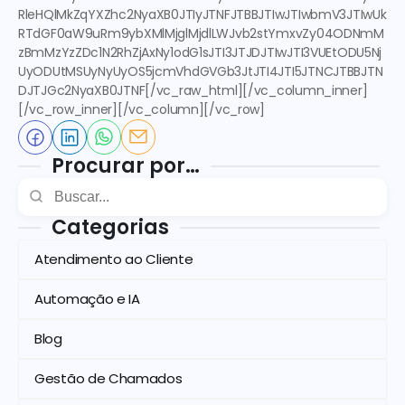
RleHQlMkZqYXZhc2NyaXB0JTIyJTNFJTBBJTIwJTIwbmV3JTIwUk
RTdGF0aW9uRm9ybXMlMjglMjdlLWJvb2stYmxvZy04ODNmM
zBmMzYzZDc1N2RhZjAxNy1odG1sJTI3JTJDJTIwJTI3VUEtODU5Nj
UyODUtMSUyNyUyOS5jcmVhdGVGb3JtJTI4JTI5JTNCJTBBJTN
DJTJGc2NyaXB0JTNF[/vc_raw_html][/vc_column_inner]
[/vc_row_inner][/vc_column][/vc_row]
Procurar por…
Categorias
Atendimento ao Cliente
Automação e IA
Blog
Gestão de Chamados