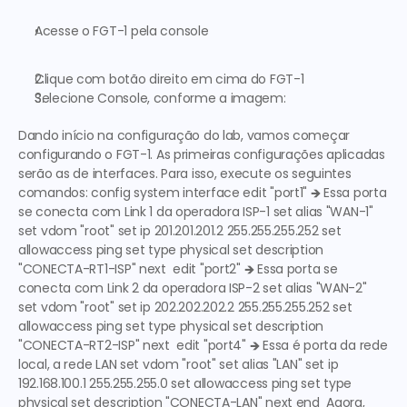
Acesse o 
FGT-1 
pela console
Clique com botão direito em cima do 
FGT-1
Selecione Console, conforme a imagem: 
Dando início na configuração do lab, vamos começar 
configurando o FGT-1. As primeiras configurações aplicadas 
serão as de interfaces. Para isso, execute os seguintes 
comandos: config system interface edit "port1" 
🡺 Essa porta 
se conecta com Link 1 da operadora ISP-1
 set alias "WAN-1" 
set vdom "root" set ip 201.201.201.2 255.255.255.252 set 
allowaccess ping set type physical set description 
"CONECTA-RT1-ISP" next  edit "port2" 
🡺 Essa porta se 
conecta com Link 2 da operadora ISP-2
 set alias "WAN-2" 
set vdom "root" set ip 202.202.202.2 255.255.255.252 set 
allowaccess ping set type physical set description 
"CONECTA-RT2-ISP" next  edit "port4" 
🡺 Essa é porta da rede 
local, a rede LAN
 set vdom "root" set alias "LAN" set ip 
192.168.100.1 255.255.255.0 set allowaccess ping set type 
physical set description "CONECTA-LAN" next end  Agora, 