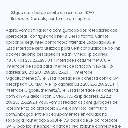
Clique com botão direito em cima do 
ISP-3
Selecione Console, conforme a imagem:
Agora, vamos finalizar a configuração dos roteadores das 
operadoras  configurando ISP-3. Dessa forma, vamos 
aplicar os seguintes comandos: interface Loopback100 
🡺 
 Essa interface será utilizada para verificar qualidade do link 
através de ping
 description Health-Check  ip address 
70.70.70.1 255.255.255.0 !  ! interface FastEthernet0/0 
🡺 
 Interface de saida para Internet
 description INTERNET ip 
address 210.210.210.1 255.255.255.0 !  ! interface 
GigabitEthernet1/0 
🡺  Essa interface se conecta com o ISP-1
description CONECTA-R1 ip address 1.1.1.2 255.255.255.252 !   ! 
interface GigabitEthernet2/0 
🡺  Essa interface se conecta 
com o ISP-2
 description CONECTA-R2 ip address 2.2.2.2 
255.255.255.252 !  Aqui, vamos realizar as configurações de 
roteamento do protocolo BGP e, com isso, permitir a 
comunicação entre os equipamentos envolvidos na 
topologia. router bgp 26001 
🡺  AS local do BGP do roteador 
ISP-3
  bgp log-neighbor-changes  redistribute connected 
🡺 