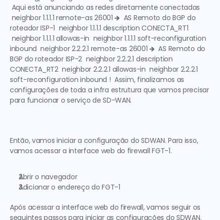
 Aqui está anunciando as redes diretamente conectadas
 neighbor 1.1.1.1 remote-as 26001 
🡺  AS Remoto do BGP do 
roteador ISP-1
  neighbor 1.1.1.1 description CONECTA_RT1 
 neighbor 1.1.1.1 allowas-in  neighbor 1.1.1.1 soft-reconfiguration 
inbound  neighbor 2.2.2.1 remote-as 26001 
🡺  AS Remoto do 
BGP do roteador ISP-2
  neighbor 2.2.2.1 description 
CONECTA_RT2  neighbor 2.2.2.1 allowas-in  neighbor 2.2.2.1 
soft-reconfiguration inbound !  Assim, finalizamos as 
configurações de toda a infra estrutura que vamos precisar 
para funcionar o serviço de SD-WAN.  
Então, vamos iniciar a configuração do SDWAN. Para isso, 
vamos acessar a interface web do firewall FGT-1. 
Abrir o navegador 
Adicionar o endereço do FGT-1
Após acessar a interface web do firewall, vamos seguir os 
seguintes passos para iniciar as configurações do SDWAN.  