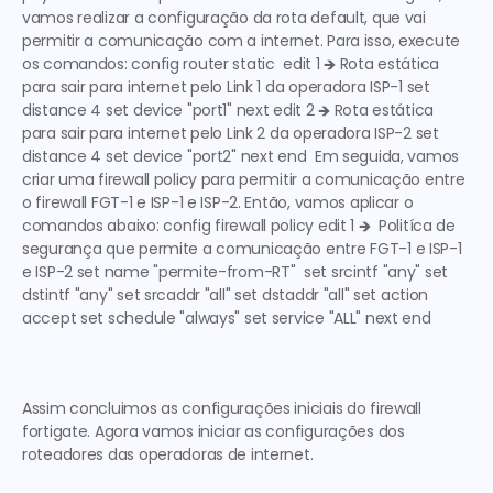
vamos realizar a configuração da rota default, que vai 
permitir a comunicação com a internet. Para isso, execute 
os comandos: config router static  edit 1 
🡺 Rota estática 
para sair para internet pelo Link 1 da operadora ISP-1
 set 
distance 4 set device "port1" next edit 2 
🡺 Rota estática 
para sair para internet pelo Link 2 da operadora ISP-2
 set 
distance 4 set device "port2" next end  Em seguida, vamos 
criar uma firewall policy para permitir a comunicação entre 
o firewall FGT-1 e ISP-1 e ISP-2. Então, vamos aplicar o 
comandos abaixo: config firewall policy edit 1 
🡺  Politíca de 
segurança que permite a comunicação entre FGT-1 e ISP-1 
e ISP-2
 set name "permite-from-RT"  set srcintf "any" set 
dstintf "any" set srcaddr "all" set dstaddr "all" set action 
accept set schedule "always" set service "ALL" next end  
Assim concluimos as configurações iniciais do firewall 
fortigate. Agora vamos iniciar as configurações dos 
roteadores das operadoras de internet.