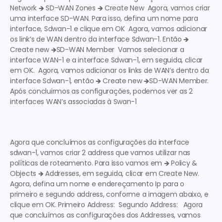
Network
 🡺 
SD-WAN Zones
 🡺 
Create New
  Agora, vamos criar 
uma interface SD-WAN. Para isso, defina um nome para 
interface, 
Sdwan-1
 e clique em 
OK
  Agora, vamos adicionar 
os link’s de WAN dentro da interface Sdwan-1. Então 🡺 
Create new
 🡺
SD-WAN Member
  Vamos selecionar a 
interface WAN-1 e a interface Sdwan-1, em seguida, clicar 
em 
OK.
  Agora, vamos adicionar os links de WAN’s dentro da 
interface 
Sdwan-1
, então 🡺 
Create new
 🡺
SD-WAN Member.
Após concluirmos as configurações, podemos ver as 2 
interfaces WAN’s associadas à
 Swan-1
Agora que concluímos as configurações da interface 
sdwan-1
, vamos criar 2 address que vamos utilizar nas 
políticas de roteamento. Para isso vamos em 🡺 
Policy & 
Objects
 🡺
 Addresses
, em seguida, clicar em 
Create New. 
Agora, defina um nome e endereçamento Ip para o 
primeiro e segundo 
address,
 conforme a imagem abaixo, e 
clique em 
OK.
Primeiro Address:
Segundo Address: 
  Agora 
que concluímos as configurações dos 
Addresses,
 vamos 