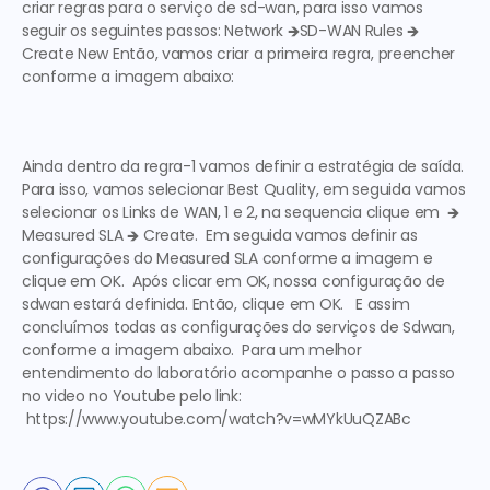
criar regras para o serviço de sd-wan, para isso vamos 
seguir os seguintes passos: 
Network
 🡺
SD-WAN Rules 
🡺 
Create New
 Então, vamos criar a primeira regra, preencher 
conforme a imagem abaixo:  
Ainda dentro da regra-1 vamos definir a estratégia de saída. 
Para isso, vamos selecionar 
Best Quality, 
em seguida vamos 
selecionar os Links de WAN, 1 e 2, na sequencia clique em  🡺 
Measured SLA 🡺 Create.
  Em seguida vamos definir as 
configurações do 
Measured SLA 
conforme a imagem e 
clique em OK.  Após clicar em OK, nossa configuração de 
sdwan estará definida. Então, clique em OK.   E assim 
concluímos todas as configurações do serviços de Sdwan, 
conforme a imagem abaixo.  Para um melhor 
entendimento do laboratório acompanhe o passo a passo 
no video no 
Youtube pelo link:
 https://www.youtube.com/watch?v=wMYkUuQZABc