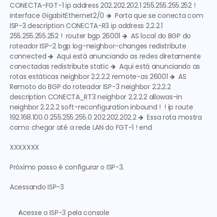
CONECTA-FGT-1 ip address 202.202.202.1 255.255.255.252 !  
interface GigabitEthernet2/0 
🡺  Porta que se conecta com 
ISP-3
 description CONECTA-R3 ip address 2.2.2.1 
255.255.255.252 !  router bgp 26001 
🡺  AS local do BGP do 
roteador ISP-2
 bgp log-neighbor-changes redistribute 
connected 
🡺  Aqui está anunciando as redes diretamente 
conectadas
 redistribute static 
🡺  Aqui está anunciando as 
rotas estáticas
 neighbor 2.2.2.2 remote-as 26001 
🡺  AS 
Remoto do BGP do roteador ISP-3
 neighbor 2.2.2.2 
description CONECTA_RT3 neighbor 2.2.2.2 allowas-in 
neighbor 2.2.2.2 soft-reconfiguration inbound !  ! ip route 
192.168.100.0 255.255.255.0 202.202.202.2 
🡺  Essa rota mostra 
como chegar até a rede LAN do FGT-1
 ! end 
XXXXXXX
Próximo passo é configurar o ISP-3.
Acessando ISP-3
Acesse o 
ISP-3 
pela console