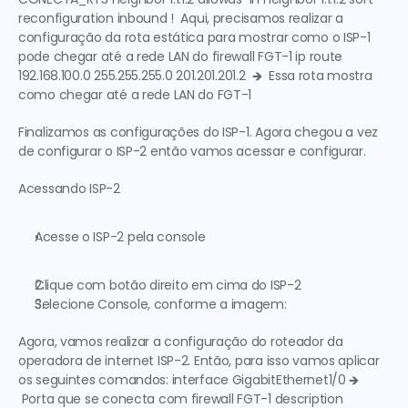
reconfiguration inbound !  Aqui, precisamos realizar a 
configuração da rota estática para mostrar como o ISP-1 
pode chegar até a rede LAN do firewall FGT-1 ip route 
192.168.100.0 255.255.255.0 201.201.201.2  
🡺  Essa rota mostra 
como chegar até a rede LAN do FGT-1
Finalizamos as configurações do ISP-1. Agora chegou a vez 
de configurar o ISP-2 então vamos acessar e configurar.
Acessando ISP-2
Acesse o 
ISP-2 
pela console
Clique com botão direito em cima do 
ISP-2
Selecione Console, conforme a imagem:
Agora, vamos realizar a configuração do roteador da 
operadora de internet ISP-2. Então, para isso vamos aplicar 
os seguintes comandos: interface GigabitEthernet1/0 
🡺 
 Porta que se conecta com firewall FGT-1
 description 