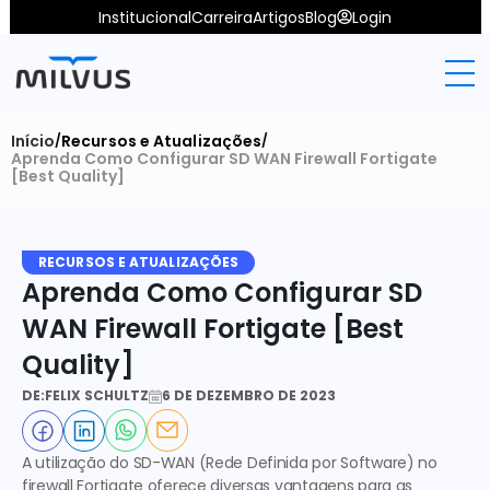
Institucional
Carreira
Artigos
Blog
Login
Início
Recursos e Atualizações
/
/
Aprenda Como Configurar SD WAN Firewall Fortigate 
[Best Quality]
RECURSOS E ATUALIZAÇÕES
Aprenda Como Configurar SD 
WAN Firewall Fortigate [Best 
Quality]
DE:
FELIX SCHULTZ
6 DE DEZEMBRO DE 2023
A utilização do SD-WAN (Rede Definida por Software) no 
firewall Fortigate oferece diversas vantagens para as 