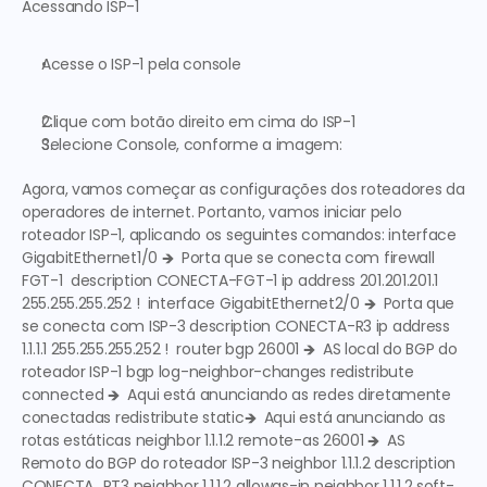
Acessando ISP-1
Acesse o 
ISP-1 
pela console
Clique com botão direito em cima do 
ISP-1
Selecione Console, conforme a imagem:
Agora, vamos começar as configurações dos roteadores da 
operadores de internet. Portanto, vamos iniciar pelo 
roteador ISP-1, aplicando os seguintes comandos: interface 
GigabitEthernet1/0 
🡺  Porta que se conecta com firewall 
FGT-1 
 description CONECTA-FGT-1 ip address 201.201.201.1 
255.255.255.252 !  interface GigabitEthernet2/0 
🡺  Porta que 
se conecta com ISP-3
 description CONECTA-R3 ip address 
1.1.1.1 255.255.255.252 !  router bgp 26001 
🡺  AS local do BGP do 
roteador ISP-1
 bgp log-neighbor-changes redistribute 
connected 
🡺  Aqui está anunciando as redes diretamente 
conectadas
 redistribute static
🡺  Aqui está anunciando as 
rotas estáticas
 neighbor 1.1.1.2 remote-as 26001 
🡺  AS 
Remoto do BGP do roteador ISP-3
 neighbor 1.1.1.2 description 
CONECTA_RT3 neighbor 1.1.1.2 allowas-in neighbor 1.1.1.2 soft-