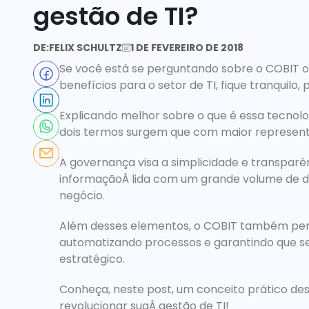
gestão de TI?
DE:
FELIX SCHULTZ
1 DE FEVEREIRO DE 2018
Se você está se perguntando sobre o COBIT o q
benefícios para o setor de TI, fique tranquilo,
Explicando melhor sobre o que é essa tecnolog
dois termos surgem que com maior represent
A governança visa a simplicidade e transparê
informaçãoÂ lida com um grande volume de da
negócio.
Além desses elementos, o COBIT também permi
automatizando processos e garantindo que s
estratégico.
Conheça, neste post, um conceito prático de
revolucionar suaÂ gestão de TI!