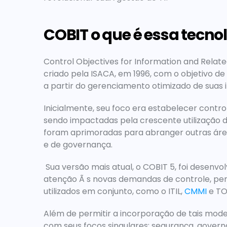
COBIT o que é essa tecno
Control Objectives for Information and Rela
criado pela ISACA, em 1996, com o objetivo de
a partir do gerenciamento otimizado de suas 
Inicialmente, seu foco era estabelecer contro
sendo impactadas pela crescente utilização d
foram aprimoradas para abranger outras área
e de governança.
 Sua versão mais atual, o COBIT 5, foi desenvolvida por meio de otimizações das anteriores e com 
atenção Ã s novas demandas de controle, perm
utilizados em conjunto, como o ITIL, 
CMMI
 e T
Além de permitir a incorporação de tais model
com seus focos singulares: segurança, govern