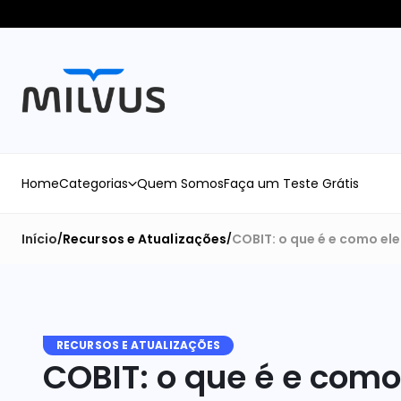
Home
Categorias
Quem Somos
Faça um Teste Grátis
Início
Recursos e Atualizações
COBIT: o que é e como el
/
/
RECURSOS E ATUALIZAÇÕES
COBIT: o que é e como