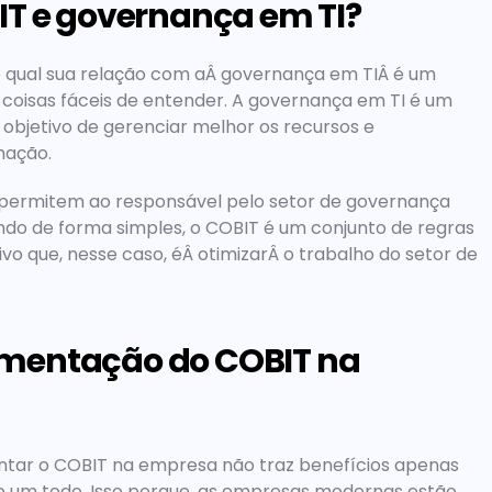
IT e governança em TI?
 e qual sua relação com aÂ governança em TIÂ é um 
coisas fáceis de entender. A governança em TI é um 
objetivo de gerenciar melhor os recursos e 
mação.
 permitem ao responsável pelo setor de governança 
ndo de forma simples, o COBIT é um conjunto de regras 
o que, nesse caso, éÂ otimizarÂ o trabalho do setor de 
mentação do COBIT na 
tar o COBIT na empresa não traz benefícios apenas 
o um todo. Isso porque, as empresas modernas estão 