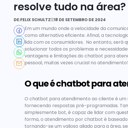
resolve tudo na área?
DE:
FELIX SCHULTZ
18 DE SETEMBRO DE 2024
Em um mundo onde a velocidade da comunicaçã
como alternativa eficiente. Afinal, a tecnol
lida com os consumidores.  No entanto, será q
solucionar todos os problemas e necessidades
vantagens e limitações do 
chatbot para aten
pessoal, muitas vezes crucial no atendimento
O que é chatbot para at
O 
chatbot para atendimento ao cliente
 é um
fornecendo respostas pré-programadas. Tamb
simplesmente bot, é capaz de lidar com questõ
forma, o 
atendimento por chatbot
 é baseado 
tornando-se um valioso aliado para a área, se