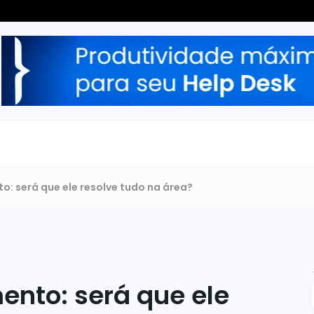
: será que ele resolve tudo na área?
nto: será que ele 