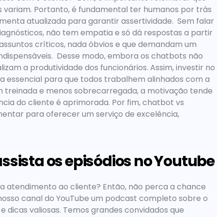
s variam. Portanto, é fundamental ter humanos por trás 
nta atualizada para garantir assertividade.  Sem falar 
agnósticos, não tem empatia e só dá respostas a partir 
 assuntos críticos, nada óbvios e que demandam um 
ndispensáveis.  Desse modo, embora os chatbots não 
zam a produtividade dos funcionários. Assim, investir no 
a essencial para que todos trabalhem alinhados com a 
 treinada e menos sobrecarregada, a motivação tende 
ncia do cliente é aprimorada. Por fim, 
chatbot vs 
ntar para oferecer um serviço de excelência, 
assista os episódios no Youtube
ra atendimento
 ao cliente? Então, não perca a chance 
 nosso canal do YouTube um podcast completo sobre o 
 e dicas valiosas. Temos grandes convidados que 