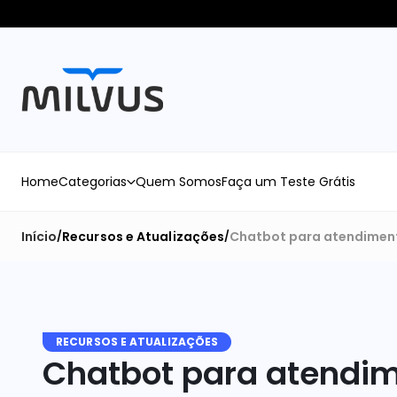
Home
Categorias
Quem Somos
Faça um Teste Grátis
Início
Recursos e Atualizações
Chatbot para atendimento
/
/
RECURSOS E ATUALIZAÇÕES
Chatbot para atendime