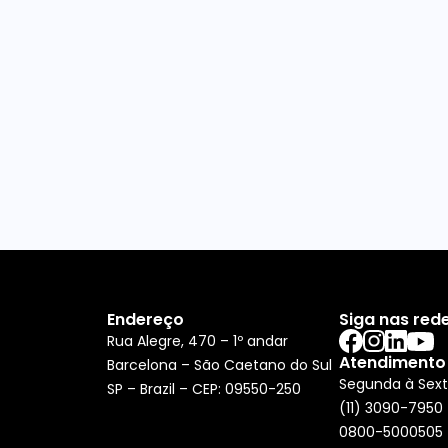
Endereço
Siga nas rede
Rua Alegre, 470 – 1º andar
Atendimento
Barcelona – São Caetano do Sul
Segunda à Sext
SP – Brazil – CEP: 09550-250
(11) 3090-7950
0800-5000505