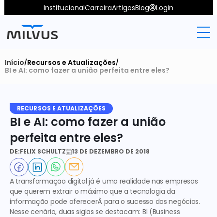
Institucional
Carreira
Artigos
Blog
Login
Início
Recursos e Atualizações
/
/
BI e AI: como fazer a união perfeita entre eles?
RECURSOS E ATUALIZAÇÕES
BI e AI: como fazer a união 
perfeita entre eles?
DE:
FELIX SCHULTZ
13 DE DEZEMBRO DE 2018
A transformação digital já é uma realidade nas empresas 
que querem extrair o máximo que a tecnologia da 
informação pode oferecerÂ para o sucesso dos negócios. 
Nesse cenário, duas siglas se destacam: BI (Business 