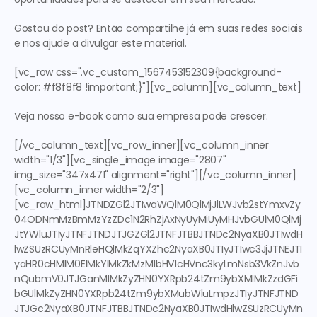
Gostou do post? Então compartilhe já em suas redes sociais 
e nos ajude a divulgar este material.
[vc_row css=".vc_custom_1567453152309{background-
color: #f8f8f8 !important;}"][vc_column][vc_column_text]
Veja nosso e-book como sua empresa pode crescer.
[/vc_column_text][vc_row_inner][vc_column_inner 
width="1/3"][vc_single_image image="2807" 
img_size="347x471" alignment="right"][/vc_column_inner]
[vc_column_inner width="2/3"]
[vc_raw_html]JTNDZGl2JTIwaWQlM0QlMjJlLWJvb2stYmxvZy
04ODNmMzBmMzYzZDc1N2RhZjAxNyUyMiUyMHJvbGUlM0QlMj
JtYWluJTIyJTNFJTNDJTJGZGl2JTNFJTBBJTNDc2NyaXB0JTIwdH
lwZSUzRCUyMnRleHQlMkZqYXZhc2NyaXB0JTIyJTIwc3JjJTNEJTI
yaHR0cHMlM0ElMkYlMkZkMzM1bHV1cHVnc3kyLmNsb3VkZnJvb
nQubmV0JTJGanMlMkZyZHN0YXRpb24tZm9ybXMlMkZzdGFi
bGUlMkZyZHN0YXRpb24tZm9ybXMubWluLmpzJTIyJTNFJTND
JTJGc2NyaXB0JTNFJTBBJTNDc2NyaXB0JTIwdHlwZSUzRCUyMn