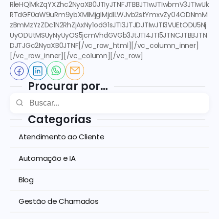
RleHQlMkZqYXZhc2NyaXB0JTIyJTNFJTBBJTIwJTIwbmV3JTIwUk
RTdGF0aW9uRm9ybXMlMjglMjdlLWJvb2stYmxvZy04ODNmM
zBmMzYzZDc1N2RhZjAxNy1odG1sJTI3JTJDJTIwJTI3VUEtODU5Nj
UyODUtMSUyNyUyOS5jcmVhdGVGb3JtJTI4JTI5JTNCJTBBJTN
DJTJGc2NyaXB0JTNF[/vc_raw_html][/vc_column_inner]
[/vc_row_inner][/vc_column][/vc_row]
Procurar por…
Categorias
Atendimento ao Cliente
Automação e IA
Blog
Gestão de Chamados