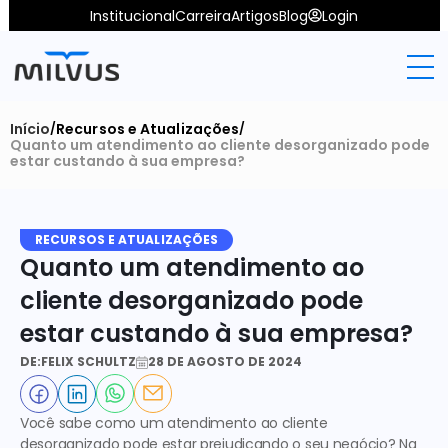
Institucional
Carreira
Artigos
Blog
Login
Início
Recursos e Atualizações
/
/
Quanto um atendimento ao cliente desorganizado pode 
estar custando à sua empresa?
RECURSOS E ATUALIZAÇÕES
Quanto um atendimento ao 
cliente desorganizado pode 
estar custando à sua empresa?
DE:
FELIX SCHULTZ
28 DE AGOSTO DE 2024
Você sabe como um 
atendimento ao cliente 
desorganizado
 pode estar prejudicando o seu negócio? Na 