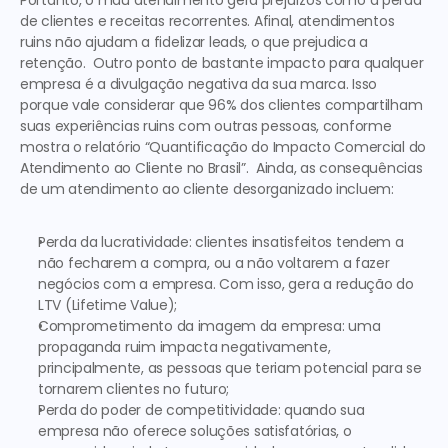
Portanto, o mau atendimento gera prejuízos como a perda 
de clientes e receitas recorrentes. Afinal, atendimentos 
ruins não ajudam a fidelizar leads, o que prejudica a 
retenção.  Outro ponto de bastante impacto para qualquer 
empresa é a divulgação negativa da sua marca. Isso 
porque vale considerar que 96% dos clientes compartilham 
suas experiências ruins com outras pessoas, conforme 
mostra o relatório “Quantificação do Impacto Comercial do 
Atendimento ao Cliente no Brasil”.  Ainda, as consequências 
de um atendimento ao cliente desorganizado incluem:  
Perda da lucratividade:
 clientes insatisfeitos tendem a 
não fecharem a compra, ou a não voltarem a fazer 
negócios com a empresa. Com isso, gera a redução do 
LTV (Lifetime Value); 
Comprometimento da imagem da empresa:
 uma 
propaganda ruim impacta negativamente, 
principalmente, as pessoas que teriam potencial para se 
tornarem clientes no futuro;
Perda do poder de competitividade:
 quando sua 
empresa não oferece soluções satisfatórias, o 