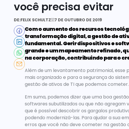
você precisa evitar
DE:
FELIX SCHULTZ
7 DE OUTUBRO DE 2019
Com o aumento dos recursos tecnológi
transformação digital, a gestão de ativ
fundamental. Gerir dispositivos e so
grande e um mapeamento refinado, que 
na corporação, contribuindo para o c
Além de um levantamento patrimonial, esse p
mais organizado e para a segurança do sistem
gestão de ativos de TI que podemos cometer.
Em suma, podemos dizer que uma boa gestão d
softwares subutilizados ou que não agregam v
que é possível descobrir os gargalos produti
podendo modernizá-las. Para ajudar a sua em
erros que você não deve cometer na gestão de