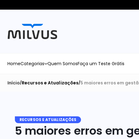
Home
Categorias
Quem Somos
Faça um Teste Grátis
Início
Recursos e Atualizações
5 maiores erros em gestão
/
/
RECURSOS E ATUALIZAÇÕES
5 maiores erros em ges