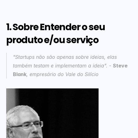
1. Sobre Entender o seu 
produto e/ou serviço
"Startups não são apenas sobre ideias, elas 
também testam e implementam a ideia".
 - 
Steve 
Blank
, empresário do Vale do Silício