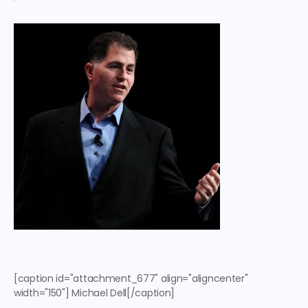
[caption id="attachment_677" align="aligncenter" 
width="150"] Michael Dell[/caption] 