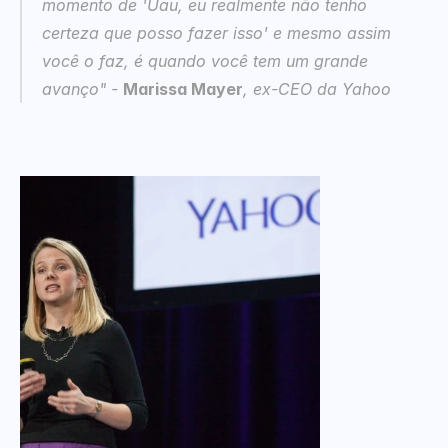
momento de 'Uau, eu realmente não tenho 
certeza que posso fazer isso' e mesmo assim 
você o faz, é quando você tem um grande 
avanço"
 - 
Marissa Mayer
, ex-CEO da Yahoo