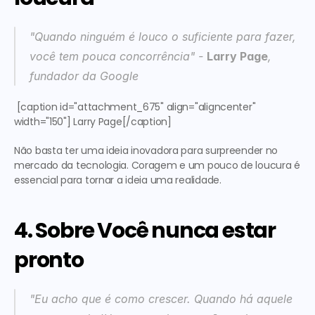
"Quando ninguém é louco o suficiente para fazer, 
você tem pouca concorrência"
 - 
Larry Page
, 
fundador da Google
 [caption id="attachment_675" align="aligncenter" 
width="150"] Larry Page[/caption] 
Não basta ter uma ideia inovadora para surpreender no 
mercado da tecnologia. Coragem e um pouco de loucura é 
essencial para tornar a ideia uma realidade.
4. Sobre Você nunca estar 
pronto
"Eu acho que é como crescer. Quando há aquele 