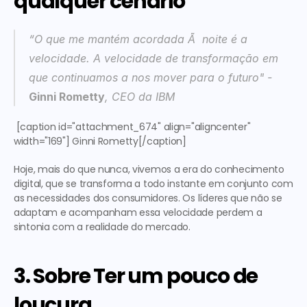
qualquer cenário
“O que me mantém acordada Ã  noite é a 
velocidade. A velocidade de transformação em 
que continuamos a nos mover para o futuro"
 - 
Ginni Rometty
, CEO da IBM
 [caption id="attachment_674" align="aligncenter" 
width="169"] Ginni Rometty[/caption] 
Hoje, mais do que nunca, vivemos a era do conhecimento 
digital, que se transforma a todo instante em conjunto com 
as necessidades dos consumidores. Os líderes que não se 
adaptam e acompanham essa velocidade perdem a 
sintonia com a realidade do mercado.
3. Sobre Ter um pouco de 
loucura