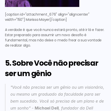
[caption id="attachment_676" align="aligncenter" 
width="150"] Marissa Mayer[/caption] 
A verdade é que você nunca estará pronto, até ir lá e fazer. 
Estar preparado para assumir um novo desafio é 
fundamental, mas não deixe o medo frear a sua vontade 
de realizar algo.
5. Sobre Você não precisar 
ser um gênio
"Você não precisa ser um gênio ou um visionário, 
ou mesmo um graduado da faculdade para ser 
bem sucedido. Você só precisa de um plano e de 
um sonho"
 - 
Michael Dell
, fundador da Dell