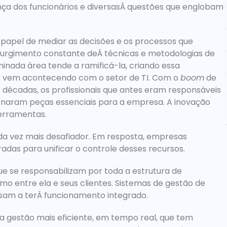
nça dos funcionários e diversasÂ questões que englobam 
surgimento constante deÂ técnicas e metodologias de 
inada área tende a ramificá-la, criando essa 
e vem acontecendo com o setor de TI. Com o 
boom
 de 
s décadas, os profissionais que antes eram responsáveis 
rnaram peças essenciais para a empresa. 
A inovação 
ferramentas. 
a vez mais desafiador. Em resposta, empresas 
adas para unificar o controle desses recursos.
e se responsabilizam por toda a estrutura de 
 da empresaÂ “ assim como entre ela e seus clientes. Sistemas de gestão de 
ssam a terÂ funcionamento integrado. 
a gestão mais eficiente, em tempo real, que tem 