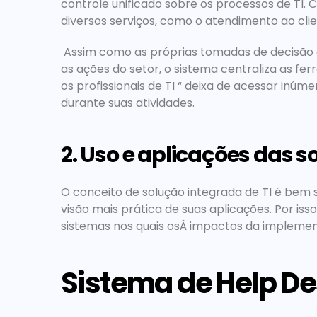
controle unificado sobre os processos de TI
diversos serviços, como o atendimento ao cli
 Assim como as próprias tomadas de decisão de um time são centralizadas no gestor, para otimizar 
as ações do setor, o sistema centraliza as fe
os profissionais de TI “ 
deixa de acessar inúme
durante suas atividades. 
2. Uso e aplicações das s
O conceito de solução integrada de TI é bem
visão mais prática de suas aplicações. Por is
sistemas nos quais osÂ impactos da impleme
Sistema de Help De