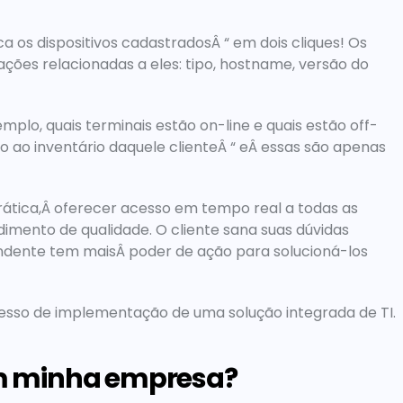
ca os dispositivos cadastradosÂ “ em dois cliques! Os 
ações relacionadas a eles: tipo, hostname, versão do 
mplo, quais terminais estão on-line e quais estão off-
vo ao inventário daquele clienteÂ “ eÂ essas são apenas 
rática,Â oferecer acesso em tempo real a todas as 
imento de qualidade. O cliente sana suas dúvidas 
dente tem maisÂ poder de ação para solucioná-los 
cesso de implementação de uma solução integrada de TI.
m minha empresa?