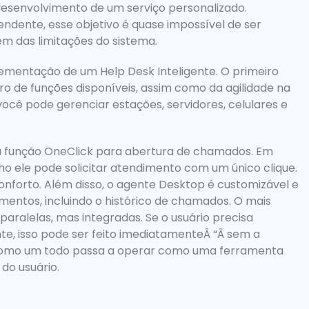
desenvolvimento de um serviço personalizado. 
ndente, esse objetivo é quase impossível de ser 
ém das limitações do sistema.
lementação de um Help Desk Inteligente. O primeiro 
 de funções disponíveis, assim como da agilidade na 
cê pode gerenciar estações, servidores, celulares e 
a
 função OneClick
 para abertura de chamados. Em 
ho ele pode solicitar atendimento com um único clique. 
onforto. Além disso, o agente Desktop é customizável e 
mentos, incluindo o histórico de chamados
. O mais 
aralelas, mas integradas. Se o usuário precisa 
e, isso pode ser feito imediatamenteÂ “Â 
sem a 
como um todo passa a operar como uma ferramenta 
o usuário. 