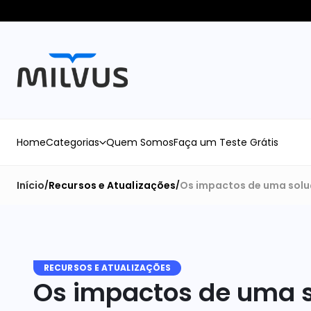
Home
Categorias
Quem Somos
Faça um Teste Grátis
Início
Recursos e Atualizações
Os impactos de uma soluç
/
/
RECURSOS E ATUALIZAÇÕES
Os impactos de uma so