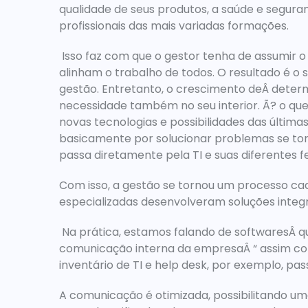
qualidade de seus produtos, a saúde e segura
profissionais das mais variadas formações.
 Isso faz com que o gestor tenha de assumir o papel de mediar as decisões e os processos que 
alinham o trabalho de todos. 
O resultado é o 
gestão
. Entretanto, o crescimento deÂ determ
necessidade também no seu interior. Ã? o qu
novas tecnologias e possibilidades das última
basicamente por solucionar problemas se to
passa diretamente pela TI
 e suas diferentes 
Com isso, a gestão se tornou um processo cad
especializadas desenvolveram soluções integr
 Na prática, estamos falando de 
softwaresÂ qu
comunicação interna
inventário de TI
 e 
help desk
, por exemplo, pa
A comunicação é otimizada, possibilitando um