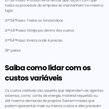
â?º2ÂºPasso: Procure ferramentas que façam com que 
todos os processos da empresa se mantenham no mesmo 
lugar
â?º3ÂºPasso: Treine os funcionários
â?º4ÂºPasso: Esteja por dentro dos custos
â?º5ÂºPasso: Invista onde é preciso
1Â° passo:
Saiba como lidar com os 
custos variáveis
Os custos variáveis são aqueles que dependem de agentes 
externos, como: conta de energia, material requerido ou 
até mesmo demanda de projetos. Existem meses que 
podem apresentar mais ou menos custos e eles precisam 