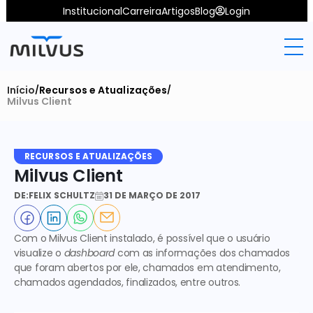
Institucional
Carreira
Artigos
Blog
Login
Início
Recursos e Atualizações
/
/
Milvus Client
RECURSOS E ATUALIZAÇÕES
Milvus Client
DE:
FELIX SCHULTZ
31 DE MARÇO DE 2017
Com o Milvus Client instalado, é possível que o usuário 
visualize o 
dashboard
 com as informações dos chamados 
que foram abertos por ele, chamados em atendimento, 
chamados agendados, finalizados, entre outros. 