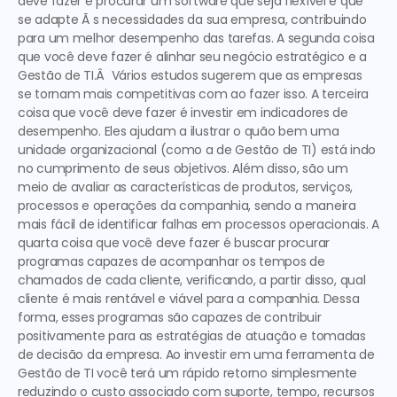
deve fazer é procurar um software que seja flexível e que 
se adapte Ã s necessidades da sua empresa, contribuindo 
para um melhor desempenho das tarefas. 
A segunda 
coisa 
que você deve fazer é alinhar seu negócio estratégico e a 
Gestão de TI
.Â  Vários estudos sugerem que as empresas 
se tornam mais competitivas com ao fazer isso. 
A terceira 
coisa que você deve fazer é investir em indicadores de 
desempenho. Eles ajudam a ilustrar o quão bem uma 
unidade organizacional (como a de Gestão de TI) está indo 
no cumprimento de seus objetivos. Além disso, são um 
meio de avaliar as características de produtos, serviços, 
processos e operações da companhia, sendo a maneira 
mais fácil de identificar falhas em processos operacionais. 
A 
quarta 
coisa que você deve fazer é buscar procurar 
programas capazes de acompanhar os tempos de 
chamados de cada cliente, verificando, a partir disso, qual 
cliente é mais rentável e viável para a companhia. Dessa 
forma, esses programas são capazes de contribuir 
positivamente para as estratégias de atuação e tomadas 
de decisão da empresa. Ao investir em uma ferramenta de 
Gestão de TI
 você terá um rápido retorno simplesmente 
reduzindo o custo associado com suporte, tempo, recursos 