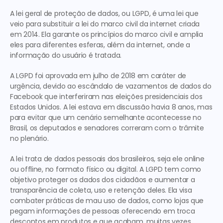
A lei geral de proteção de dados, ou LGPD, é uma lei que 
veio para substituir a lei do marco civil da internet criada 
em 2014. Ela garante os princípios do marco civil e amplia 
eles para diferentes esferas, além da internet, onde a 
informação do usuário é tratada.
A LGPD foi aprovada em julho de 2018 em caráter de 
urgência, devido ao escândalo de vazamentos de dados do 
Facebook que interferiram nas eleições presidenciais dos 
Estados Unidos. A lei estava em discussão havia 8 anos, mas 
para evitar que um cenário semelhante acontecesse no 
Brasil, os deputados e senadores correram com o trâmite 
no plenário.
A lei trata de dados pessoais dos brasileiros, seja ele online 
ou offline, no formato físico ou digital. A LGPD tem como 
objetivo proteger os dados dos cidadãos e aumentar a 
transparência de coleta, uso e retenção deles. Ela visa 
combater práticas de mau uso de dados, como lojas que 
pegam informações de pessoas oferecendo em troca 
descontos em produtos e que acabam, muitas vezes, 