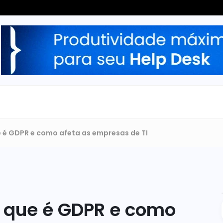
 é GDPR e como afeta as empresas de TI
 que é GDPR e como 