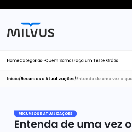
Home
Categorias
Quem Somos
Faça um Teste Grátis
Início
Recursos e Atualizações
Entenda de uma vez o que
/
/
RECURSOS E ATUALIZAÇÕES
Entenda de uma vez o