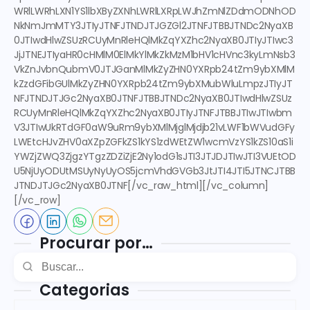
WRlLWRhLXN1YS1lbXByZXNhLWRlLXRpLWJhZmNlZDdmODNhOD
NkNmJmMTY3JTIyJTNFJTNDJTJGZGl2JTNFJTBBJTNDc2NyaXB
0JTIwdHlwZSUzRCUyMnRleHQlMkZqYXZhc2NyaXB0JTIyJTIwc3
JjJTNEJTIyaHR0cHMlM0ElMkYlMkZkMzM1bHV1cHVnc3kyLmNsb3
VkZnJvbnQubmV0JTJGanMlMkZyZHN0YXRpb24tZm9ybXMlM
kZzdGFibGUlMkZyZHN0YXRpb24tZm9ybXMubWluLmpzJTIyJT
NFJTNDJTJGc2NyaXB0JTNFJTBBJTNDc2NyaXB0JTIwdHlwZSUz
RCUyMnRleHQlMkZqYXZhc2NyaXB0JTIyJTNFJTBBJTIwJTIwbm
V3JTIwUkRTdGF0aW9uRm9ybXMlMjglMjdjb21vLWF1bWVudGFy
LWEtcHJvZHV0aXZpZGFkZS1kYS1zdWEtZW1wcmVzYS1kZS10aS1i
YWZjZWQ3ZjgzYTgzZDZiZjE2Ny1odG1sJTI3JTJDJTIwJTI3VUEtOD
U5NjUyODUtMSUyNyUyOS5jcmVhdGVGb3JtJTI4JTI5JTNCJTBB
JTNDJTJGc2NyaXB0JTNF[/vc_raw_html][/vc_column]
[/vc_row]
Procurar por…
Categorias