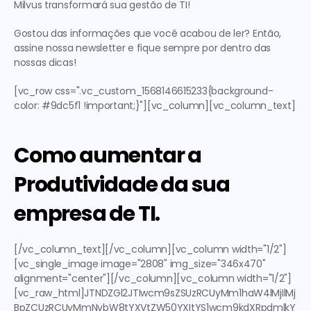
Milvus transformará sua gestão de TI!
Gostou das informações que você acabou de ler? Então, 
assine nossa newsletter e fique sempre por dentro das 
nossas dicas!
[vc_row css=".vc_custom_1568146615233{background-
color: #9dc5f1 !important;}"][vc_column][vc_column_text]
Como aumentar a 
Produtividade da sua 
empresa de TI.
[/vc_column_text][/vc_column][vc_column width="1/2"]
[vc_single_image image="2808" img_size="346x470" 
alignment="center"][/vc_column][vc_column width="1/2"]
[vc_raw_html]JTNDZGl2JTIwcm9sZSUzRCUyMm1haW4lMjIlMj
BpZCUzRCUyMmNvbW8tYXVtZW50YXItYS1wcm9kdXRpdmlkY