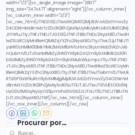
width="1/3"][vc_single_image image="2807" 
img_size="347x471" alignment="right"][/vc_column_inner]
[vc_column_inner width="2/3"]
[vc_raw_html]JTNDZGl2JTIwaWQlM0QlMjJlLWJvb2stYmxvZy
04ODNmMzBmMzYzZDc1N2RhZjAxNyUyMiUyMHJvbGUlM0QlMj
JtYWluJTIyJTNFJTNDJTJGZGl2JTNFJTBBJTNDc2NyaXB0JTIwdH
lwZSUzRCUyMnRleHQlMkZqYXZhc2NyaXB0JTIyJTIwc3JjJTNEJTI
yaHR0cHMlM0ElMkYlMkZkMzM1bHV1cHVnc3kyLmNsb3VkZnJvb
nQubmV0JTJGanMlMkZyZHN0YXRpb24tZm9ybXMlMkZzdGFi
bGUlMkZyZHN0YXRpb24tZm9ybXMubWluLmpzJTIyJTNFJTND
JTJGc2NyaXB0JTNFJTBBJTNDc2NyaXB0JTIwdHlwZSUzRCUyMn
RleHQlMkZqYXZhc2NyaXB0JTIyJTNFJTBBJTIwJTIwbmV3JTIwUk
RTdGF0aW9uRm9ybXMlMjglMjdlLWJvb2stYmxvZy04ODNmM
zBmMzYzZDc1N2RhZjAxNy1odG1sJTI3JTJDJTIwJTI3VUEtODU5Nj
UyODUtMSUyNyUyOS5jcmVhdGVGb3JtJTI4JTI5JTNCJTBBJTN
DJTJGc2NyaXB0JTNF[/vc_raw_html][/vc_column_inner]
[/vc_row_inner][/vc_column][/vc_row]
Procurar por…