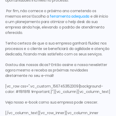
oportunidades incríveis no processo.
 Por fim, não comece o próximo ano cometendo os 
mesmos erros! Escolha a 
ferramenta adequada
 e dê início 
a um planejamento para otimizar o help desk da sua 
empresa ainda hoje, elevando o padrão de atendimento 
oferecido. 
Tenha certeza de que a sua empresa ganhará fluidez nos 
processos e o cliente se beneficiará da agilidade e atenção 
dedicada, ficando mais satisfeito com os seus serviços.
Gostou das nossas dicas? Então assine a nossa newsletter 
agora mesmo e receba as próximas novidades 
diretamente no seu e-mail!
[vc_row css=".vc_custom_1567453152309{background-
color: #f8f8f8 !important;}"][vc_column][vc_column_text]
Veja nosso e-book como sua empresa pode crescer.
[/vc_column_text][vc_row_inner][vc_column_inner 