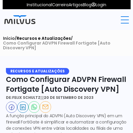
Institucional
Carreira
Artigos
Blog
Login
Início
Recursos e Atualizações
/
/
Como Configurar ADVPN Firewall Fortigate [Auto 
Discovery VPN]
RECURSOS E ATUALIZAÇÕES
Como Configurar ADVPN Firewall 
Fortigate [Auto Discovery VPN]
DE:
FELIX SCHULTZ
20 DE SETEMBRO DE 2023
A função principal do ADVPN (Auto Discovery VPN) em um 
firewall FortiGate é simplificar e automatizar a configuração 
de conexões VPN entre várias localidades ou filiais de uma 