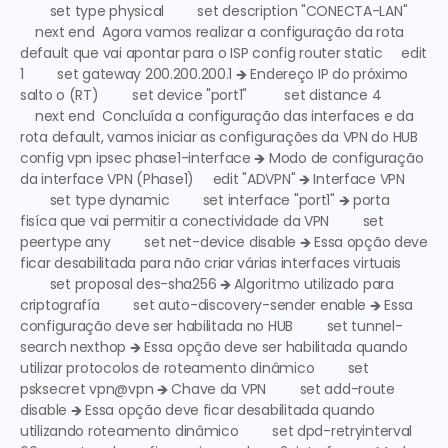
        set type physical         set description "CONECTA-LAN" 
    next end  Agora vamos realizar a configuração da rota 
default que vai apontar para o 
ISP
 config router static     edit 
1         set gateway 200.200.200.1 🡺 
Endereço IP do próximo 
salto o (RT)
         set device "port1"          set distance 4 
    next end  Concluída a configuração das interfaces e da 
rota default, vamos iniciar as configurações da VPN do HUB 
config vpn ipsec phase1-interface 🡺 
Modo de configuração 
da interface VPN (Phase1)
     edit "ADVPN" 🡺 
Interface VPN
        set type dynamic         set interface "port1" 🡺 
porta 
fisíca que vai permitir a conectividade da VPN
         set 
peertype any         set net-device disable 🡺 
Essa opção deve 
ficar desabilitada para não criar várias interfaces virtuais
        set proposal des-sha256 🡺 
Algoritmo utilizado para 
criptografía
         set auto-discovery-sender enable 🡺 
Essa 
configuração deve ser habilitada no HUB
         set tunnel-
search nexthop 🡺 
Essa opção deve ser habilitada quando 
utilizar protocolos de roteamento dinâmico
         set 
psksecret vpn@vpn 🡺 
Chave da VPN
         set add-route 
disable 🡺 
Essa opção deve ficar desabilitada quando 
utilizando roteamento dinâmico
         set dpd-retryinterval 