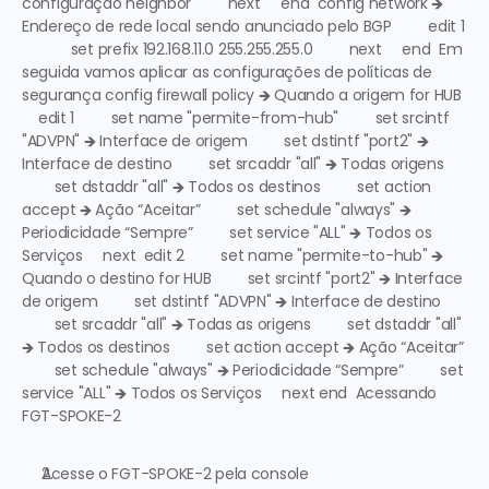
configuração neighbor
         next     end  config network 🡺
Endereço de rede local sendo anunciado pelo BGP
         edit 1 
            set prefix 192.168.11.0 255.255.255.0         next     end  Em 
seguida vamos aplicar as configurações de políticas de 
segurança config firewall policy 🡺
 Quando a origem for HUB
    edit 1         set name "permite-from-hub"         set srcintf 
"ADVPN" 🡺
 Interface de origem
         set dstintf "port2" 🡺
Interface de destino
         set srcaddr "all" 🡺
 Todas origens
        set dstaddr "all" 🡺
 Todos os destinos
         set action 
accept 🡺
 Ação “Aceitar”
         set schedule "always" 🡺
Periodicidade “Sempre”
         set service "ALL" 🡺
 Todos os 
Serviços
     next  edit 2         set name "permite-to-hub" 🡺
Quando o destino for HUB
         set srcintf "port2" 🡺
 Interface 
de origem
         set dstintf "ADVPN" 🡺
 Interface de destino
        set srcaddr "all" 🡺
 Todas as origens
         set dstaddr "all" 
🡺
 Todos os destinos
         set action accept 🡺
 Ação “Aceitar”
        set schedule "always" 🡺
 Periodicidade “Sempre”
         set 
service "ALL" 🡺
 Todos os Serviços
     next end  
Acessando 
FGT-SPOKE-2
Acesse o 
FGT-SPOKE-2
 pela console