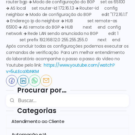
router bgp 🡺
 Modo de configuração do BGP
     set as 65100 
🡺
 AS local
     set router-id 172.16.1.3 🡺
 Router-id
     config 
neighbor 🡺
 Modo de configuração do BGP
         edit "172.16.1.1" 
🡺
 Endereço Ip do neighbor 🡺 HUB
             set remote-as 
65100 🡺
 AS remote do BGP 🡺 HUB
         next     end  config 
network 🡺 
Rede LAN sendo anunciada no BGP
         edit 1 
            set prefix 192.168.12.0 255.255.255.0         next     end  
Após concluir todas as configurações podemos executar os 
comandos de verificação  Para um melhor entendimento 
do laboratório acompanhe o passo a passo do vídeo no 
Youtube pelo link:
 https://www.youtube.com/watch?
v=5uLEcaXbNKM
Procurar por…
Categorias
Atendimento ao Cliente
Automação e IA