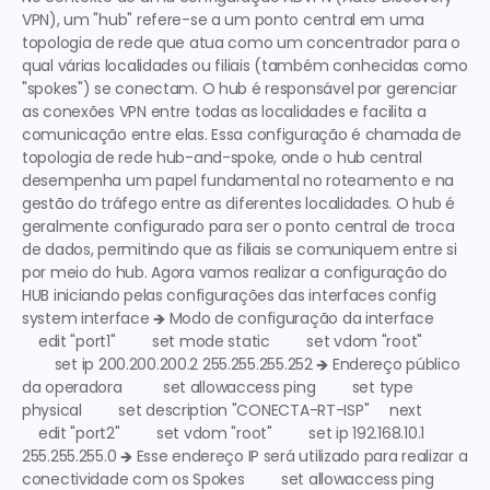
VPN), um "hub" refere-se a um ponto central em uma 
topologia de rede que atua como um concentrador para o 
qual várias localidades ou filiais (também conhecidas como 
"spokes") se conectam. O hub é responsável por gerenciar 
as conexões VPN entre todas as localidades e facilita a 
comunicação entre elas. Essa configuração é chamada de 
topologia de rede hub-and-spoke, onde o hub central 
desempenha um papel fundamental no roteamento e na 
gestão do tráfego entre as diferentes localidades. O hub é 
geralmente configurado para ser o ponto central de troca 
de dados, permitindo que as filiais se comuniquem entre si 
por meio do hub. Agora vamos realizar a configuração do 
HUB iniciando pelas configurações das interfaces config 
system interface 🡺 
Modo de configuração da interface
    edit "port1"         set mode static         set vdom "root" 
        set ip 200.200.200.2 255.255.255.252 🡺 
Endereço público 
da operadora
          set allowaccess ping         set type 
physical         set description "CONECTA-RT-ISP"     next  
    edit "port2"         set vdom "root"         set ip 192.168.10.1 
255.255.255.0 🡺 
Esse endereço IP será utilizado para realizar a 
conectividade com os Spokes
         set allowaccess ping 