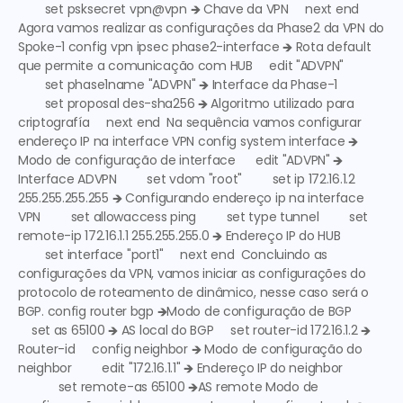
        set psksecret vpn@vpn 🡺 
Chave da VPN
     next end  
Agora vamos realizar as configurações da Phase2 da VPN do 
Spoke-1 config vpn ipsec phase2-interface 🡺 
Rota default 
que permite a comunicação com HUB
     edit "ADVPN" 
        set phase1name "ADVPN" 🡺 
Interface da Phase-1
        set proposal des-sha256 🡺 
Algoritmo utilizado para 
criptografía
     next end  Na sequência vamos configurar 
endereço IP na interface VPN config system interface 🡺 
Modo de configuração de interface
      edit "ADVPN" 🡺 
Interface ADVPN
         set vdom "root"         set ip 172.16.1.2 
255.255.255.255 🡺 
Configurando endereço ip na interface 
VPN
         set allowaccess ping         set type tunnel         set 
remote-ip 172.16.1.1 255.255.255.0 🡺 
Endereço IP do HUB
        set interface "port1"     next end  Concluindo as 
configurações da VPN, vamos iniciar as configurações do 
protocolo de roteamento de dinâmico, nesse caso será o 
BGP. config router bgp 🡺
Modo de configuração de BGP
    set as 65100 🡺 
AS local do BGP
     set router-id 172.16.1.2 🡺 
Router-id
     config neighbor 🡺 
Modo de configuração do 
neighbor
         edit "172.16.1.1" 🡺
 Endereço IP do neighbor
            set remote-as 65100 🡺
AS remote
Modo de 