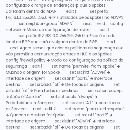
configurado o range de endereços ip que o spokes 
utilizaram dentro da ADVP
         edit 1             set prefix 
172.16.1.0 255.255.255.0 🡺 
IP’s utilizados pelos spokes no ADVPN
            set neighbor-group "ADVPN"         next     end     config 
network 🡺 
Modo de configuração de redes
         edit 1 
            set prefix 192.168.10.0 255.255.255.0 🡺 
Essa é a rede 
local do BGP que será divulgada dentro do BGP
         next 
    end  Agora temos que criar as políticas de segurança que 
vão permitir a comunicação entres o HUB e os Spokes  
config firewall policy 🡺 
Modo de configuração da política de 
segurança
     edit 1         set name "permite-from-spoke" 🡺 
Quando a origem for Spoke
         set srcintf "ADVPN" 🡺 
Interface de origem
         set dstintf "port2" 🡺 
Interface 
destino
         set srcaddr "all" 🡺 
De todas as origens
         set 
dstaddr "all" 🡺 
Para todos os destinos
         set action accept 
🡺 
Ação é “Aceitar”
         set schedule "always" 🡺 
Periodicidade 🡺 Sempre
         set service "ALL" 🡺 
para todos 
os Serviços
     next   edit 2         set name "permite-to-spoke" 
🡺 
Quando a destino for Spoke
         set srcintf "port2" 🡺 
Interface de origem
         set dstintf "ADVPN" 🡺 
Interface 
destino
         set srcaddr "all" 🡺 
De todas as origens
         set 