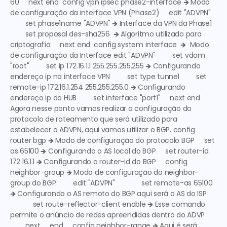
60     next end  config vpn ipsec phase2-interface 🡺 
Modo 
de configuração da interface VPN (Phase2)
     edit "ADVPN" 
        set phase1name "ADVPN" 🡺 
Interface da VPN da Phase1
        set proposal des-sha256  🡺 
Algoritmo utilizado para 
criptografía
     next end  config system interface  🡺 
 Modo 
de configuração da Interface
 edit "ADVPN"         set vdom 
"root"         set ip 172.16.1.1 255.255.255.255 🡺 
Configurando 
endereço ip na interface VPN
         set type tunnel         set 
remote-ip 172.16.1.254 255.255.255.0 🡺 
Configurando 
endereço ip do HUB
         set interface "port1"     next end  
Agora nesse ponto vamos realizar a configuração do 
protocolo de roteamento que será utilizado para 
estabelecer o ADVPN, aqui vamos utilizar o BGP. config 
router bgp 🡺 
Modo de configuração do protocolo BGP
     set 
as 65100 🡺 
Configurando o AS local do BGP
     set router-id 
172.16.1.1 🡺 
Configurando o router-id do BGP
     config 
neighbor-group 🡺 
Modo de configuração do neighbor-
group do BGP
         edit "ADVPN"              set remote-as 65100 
🡺 
Configurando o AS remoto do BGP aqui será o AS do ISP
            set route-reflector-client enable 🡺 
Esse comando 
permite o anúncio de redes apreendidas dentro do ADVP 
        next     end     config neighbor-range 🡺 
Aqui é será 