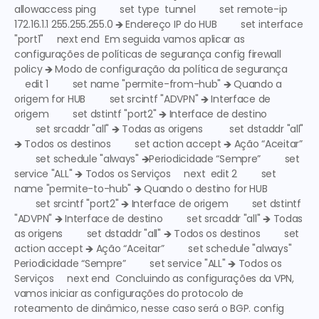
allowaccess ping         set type  tunnel         set remote-ip 
172.16.1.1 255.255.255.0 🡺 
Endereço IP do HUB
         set interface 
"port1"     next end  Em seguida vamos aplicar as 
configurações de políticas de segurança config firewall 
policy 🡺 
Modo de configuração da política de segurança
    edit 1         set name "permite-from-hub" 🡺 
Quando a 
origem for HUB
         set srcintf "ADVPN" 🡺 
Interface de 
origem
         set dstintf "port2" 🡺 
Interface de destino
        set srcaddr "all" 🡺 
Todas as origens 
         set dstaddr "all" 
🡺 
Todos os destinos
         set action accept 🡺 
Ação “Aceitar”
        set schedule "always" 🡺
Periodicidade “Sempre”
         set 
service "ALL" 🡺
 Todos os Serviços
     next  edit 2         set 
name "permite-to-hub" 🡺
 Quando o destino for HUB
        set srcintf "port2" 🡺
 Interface de origem
         set dstintf 
"ADVPN" 🡺
 Interface de destino
         set srcaddr "all" 🡺
 Todas 
as origens
         set dstaddr "all" 🡺
 Todos os destinos
         set 
action accept 🡺
 Ação “Aceitar”
         set schedule "always" 
Periodicidade “Sempre”
         set service "ALL" 🡺
 Todos os 
Serviços
     next end  Concluindo as configurações da VPN, 
vamos iniciar as configurações do protocolo de 
roteamento de dinâmico, nesse caso será o BGP. config 