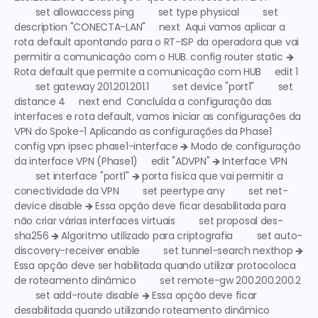
        set allowaccess ping         set type physical         set 
description "CONECTA-LAN"     next  Aqui vamos aplicar a 
rota default apontando para o RT-ISP da operadora que vai 
permitir a comunicação com o HUB. config router static 🡺 
Rota default que permite a comunicação com HUB
     edit 1 
        set gateway 201.201.201.1         set device "port1"         set 
distance 4     next end  Concluída a configuração das 
interfaces e rota default, vamos iniciar as configurações da 
VPN do Spoke-1 Aplicando as configurações da Phase1 
config vpn ipsec phase1-interface 🡺 
Modo de configuração 
da interface VPN (Phase1)
     edit "ADVPN" 🡺 
Interface VPN
        set interface "port1" 🡺 
porta fisíca que vai permitir a 
conectividade da VPN
         set peertype any         set net-
device disable 🡺 
Essa opção deve ficar desabilitada para 
não criar várias interfaces virtuais
         set proposal des-
sha256 🡺 
Algoritmo utilizado para criptografia
         set auto-
discovery-receiver enable         set tunnel-search nexthop 🡺 
Essa opção deve ser habilitada quando utilizar protocoloca 
de roteamento dinâmico
         set remote-gw 200.200.200.2 
        set add-route disable 🡺 
Essa opção deve ficar 
desabilitada quando utilizando roteamento dinâmico