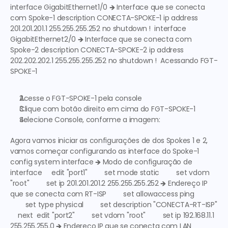
interface GigabitEthernet1/0 🡺 
Interface que se conecta 
com Spoke-1
 description CONECTA-SPOKE-1 ip address 
201.201.201.1 255.255.255.252 no shutdown !  interface 
GigabitEthernet2/0 🡺 
Interface que se conecta com 
Spoke-2
 description CONECTA-SPOKE-2 ip address 
202.202.202.1 255.255.255.252 no shutdown !  
Acessando FGT-
SPOKE-1
Acesse o 
FGT-SPOKE-1
 pela console
Clique com botão direito em cima do FGT-SPOKE-1
Selecione Console, conforme a imagem:
Agora vamos iniciar as configurações de dos Spokes 1 e 2, 
vamos começar configurando as interface do Spoke-1 
config system interface 🡺 
Modo de configuração de 
interface
     edit "port1"         set mode static         set vdom 
"root"         set ip 201.201.201.2 255.255.255.252 🡺 
Endereço IP 
que se conecta com RT-ISP
         set allowaccess ping 
        set type physical         set description "CONECTA-RT-ISP" 
    next  edit "port2"         set vdom "root"         set ip 192.168.11.1 
255.255.255.0 🡺 
Endereço IP que se conecta com LAN