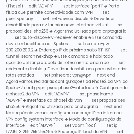
(Phase1)
     edit "ADVPN"         set interface "port1" 🡺 
Porta 
física que permite conectividade com VPN
         set 
peertype any         set net-device disable 🡺 
Deve ficar 
desabilitado para evitar criar nova interface virtual
         set 
proposal des-sha256 🡺 
Algoritmo utilizado para criptografía
        set auto-discovery-receiver enable 🡺 
Esse comando 
deve ser habilitado nos Spokes
         set remote-gw 
200.200.200.2 🡺 
Endereço IP do próximo salto RT-ISP
         set 
tunnel-search nexthop 🡺 
Esse comando é habilitado 
quando utilizar protocolo de roteamento dinâmico
         set 
add-route disable 🡺 
Deve ficar desabilitado para evitar criar 
rotas estática
         set psksecret vpn@vpn     next end  
Agora vamos realizar as configurações da Phase2 da VPN do 
Spoke-2 config vpn ipsec phase2-interface 🡺 
Configurando 
a phase2 da VPN
     edit "ADVPN"         set phase1name 
"ADVPN" 🡺 
Interface da phase1 da vpn
         set proposal des-
sha256 🡺 
Algoritmo utilizado para criptografia
     next end  
Na sequência vamos configurar endereço IP na interface 
VPN config system interface 🡺 
Modo de configuração de 
interface
     edit "ADVPN"         set vdom "root"         set ip  
172.16.1.3 255.255.255.255 🡺 
Endereço IP local da VPN
         set 