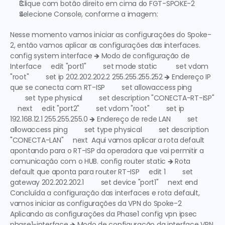
Clique com botão direito em cima do FGT-SPOKE-2
Selecione Console, conforme a imagem:
Nesse momento vamos iniciar as configurações do Spoke-
2, então vamos aplicar as configurações das interfaces.  
config system interface 🡺
 Modo de configuração de 
Interface
     edit "port1"         set mode static          set vdom 
"root"         set ip 202.202.202.2 255.255.255.252 🡺
 Endereço IP 
que se conecta com RT-ISP
         set allowaccess ping 
        set type physical         set description "CONECTA-RT-ISP" 
    next     edit "port2"         set vdom "root"         set ip 
192.168.12.1 255.255.255.0 🡺
 Endereço de rede LAN
         set 
allowaccess ping         set type physical         set description 
"CONECTA-LAN"     next  Aqui vamos aplicar a rota default 
apontando para o RT-ISP da operadora que vai permitir a 
comunicação com o HUB. config router static 🡺
 Rota 
default que aponta para router RT-ISP
     edit 1         set 
gateway 202.202.202.1         set device "port1"     next end  
Concluída a configuração das interfaces e rota default, 
vamos iniciar as configurações da VPN do Spoke-2 
Aplicando as configurações da Phase1 config vpn ipsec 
phase1-interface 🡺 
Modo de configuração da interface VPN 