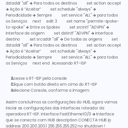
dstaddr "all" 🡺 
Para todos os destinos
         set action accept 
🡺 
Ação é “Aceitar”
         set schedule "always" 🡺 
Periodicidade 🡺 Sempre
         set service "ALL" 🡺 
para todos 
os Serviços
     next     edit 3         set name "permite-spoke-
to-spoke" 🡺 
Entre os Spokes
         set srcintf "ADVPN" 🡺 
Interface de origem
         set dstintf "ADVPN" 🡺 
Interface 
destino
         set srcaddr "all" 🡺 
De todas as origens
         set 
dstaddr "all" 🡺 
Para todos os destinos
         set action accept 
🡺 
Ação é “Aceitar”
         set schedule "always" 🡺 
Periodicidade 🡺 Sempre
         set service "ALL" 🡺 
para todos 
os Serviços
     next end  
Acessando RT-ISP
Acesse o 
RT-ISP
 pela console
Clique com botão direito em cima do RT-ISP
Selecione Console, conforme a imagem:
Assim concluímos as configurações do HUB, agora vamos 
iniciar as configurações das interfaces roteador da 
operadora RT-ISP. interface FastEthernet0/0 🡺 
Interface 
que se conecta com HUB
 description CONECTA-HUB ip 
address 200.200.200.1 255.255.255.252 no shutdown !  