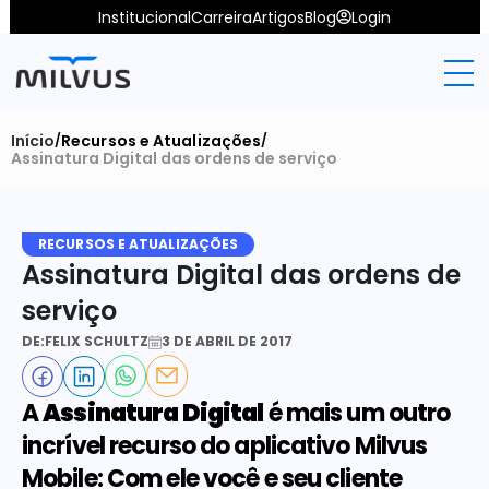
Institucional
Carreira
Artigos
Blog
Login
Início
Recursos e Atualizações
/
/
Assinatura Digital das ordens de serviço
RECURSOS E ATUALIZAÇÕES
Assinatura Digital das ordens de 
serviço
DE:
FELIX SCHULTZ
3 DE ABRIL DE 2017
A 
Assinatura Digital
 é mais um outro 
incrível recurso do aplicativo Milvus 
Mobile: Com ele você e seu cliente 