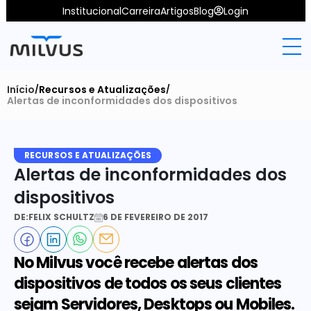
Institucional
Carreira
Artigos
Blog
Login
Início
Recursos e Atualizações
/
/
Alertas de inconformidades dos dispositivos
RECURSOS E ATUALIZAÇÕES
Alertas de inconformidades dos 
dispositivos
DE:
FELIX SCHULTZ
6 DE FEVEREIRO DE 2017
No Milvus você recebe alertas dos 
dispositivos de todos os seus clientes 
sejam Servidores, Desktops ou Mobiles. 