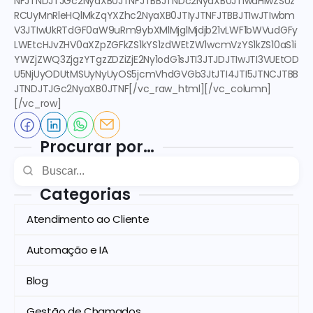
NFJTNDJTJGc2NyaXB0JTNFJTBBJTNDc2NyaXB0JTIwdHlwZSUz
RCUyMnRleHQlMkZqYXZhc2NyaXB0JTIyJTNFJTBBJTIwJTIwbm
V3JTIwUkRTdGF0aW9uRm9ybXMlMjglMjdjb21vLWF1bWVudGFy
LWEtcHJvZHV0aXZpZGFkZS1kYS1zdWEtZW1wcmVzYS1kZS10aS1i
YWZjZWQ3ZjgzYTgzZDZiZjE2Ny1odG1sJTI3JTJDJTIwJTI3VUEtOD
U5NjUyODUtMSUyNyUyOS5jcmVhdGVGb3JtJTI4JTI5JTNCJTBB
JTNDJTJGc2NyaXB0JTNF[/vc_raw_html][/vc_column]
[/vc_row]
Procurar por…
Categorias
Atendimento ao Cliente
Automação e IA
Blog
Gestão de Chamados