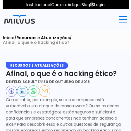
Institucional
Carreira
Artigos
Blog
Login
Início
Recursos e Atualizações
/
/
Afinal, o que é o hacking ético?
RECURSOS E ATUALIZAÇÕES
Afinal, o que é o hacking ético?
DE:
FELIX SCHULTZ
30 DE OUTUBRO DE 2018
Como saber, por exemplo, se a sua empresa está 
vulnerável a um ataque de ransomware? Ou se os dados 
confidenciais e estratégicos estão seguros o suficiente 
para que empresas concorrentes não tenham acesso a 
elas? Para descobrir essa e outras questões de segurança, 
muitas empresas estão recorrendo ao hacking ético, uma 