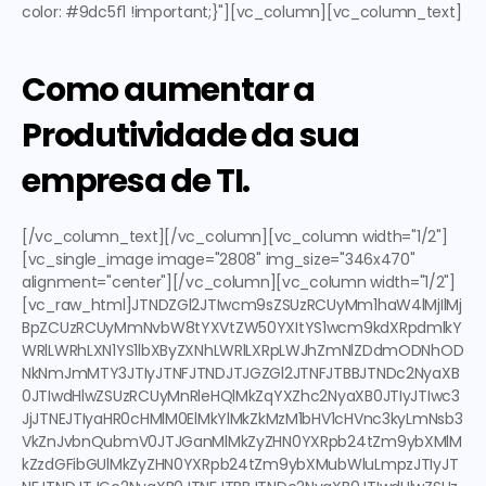
color: #9dc5f1 !important;}"][vc_column][vc_column_text]
Como aumentar a 
Produtividade da sua 
empresa de TI.
[/vc_column_text][/vc_column][vc_column width="1/2"]
[vc_single_image image="2808" img_size="346x470" 
alignment="center"][/vc_column][vc_column width="1/2"]
[vc_raw_html]JTNDZGl2JTIwcm9sZSUzRCUyMm1haW4lMjIlMj
BpZCUzRCUyMmNvbW8tYXVtZW50YXItYS1wcm9kdXRpdmlkY
WRlLWRhLXN1YS1lbXByZXNhLWRlLXRpLWJhZmNlZDdmODNhOD
NkNmJmMTY3JTIyJTNFJTNDJTJGZGl2JTNFJTBBJTNDc2NyaXB
0JTIwdHlwZSUzRCUyMnRleHQlMkZqYXZhc2NyaXB0JTIyJTIwc3
JjJTNEJTIyaHR0cHMlM0ElMkYlMkZkMzM1bHV1cHVnc3kyLmNsb3
VkZnJvbnQubmV0JTJGanMlMkZyZHN0YXRpb24tZm9ybXMlM
kZzdGFibGUlMkZyZHN0YXRpb24tZm9ybXMubWluLmpzJTIyJT