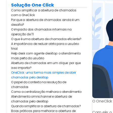
Solução One Click
Como simplificar a abertura de chamados 
com o OneClick
Por que a abertura de chamados ainda é um 
desafio?
O impacto dos chamados informais na 
operação de TI
O que é uma abertura de chamados eficiente?
A importância de reduzir atrito para o usuário 
final
Help desk com agente desktop: o atendimento 
mais perto do usuário
Abertura de chamados em um clique: por que 
isso importa?
OneClick: uma forma mais simples de abrir 
chamados pelo desktop
O papel do contexto na resolução de 
chamados
Como a centralização melhora o atendimento
Atendimento omnichannel e abertura de 
O OneClick
chamados pelo desktop
Quando simplificar a abertura de chamados?
Boas práticas para melhorar a abertura de 
Com ele, o 