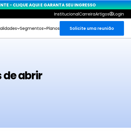
TE - CLIQUE AQUI E GARANTA SEU INGRESSO
Institucional
Carreira
Artigos
Login
alidades
Segmentos
Planos
Solicite uma reunião
de abrir 