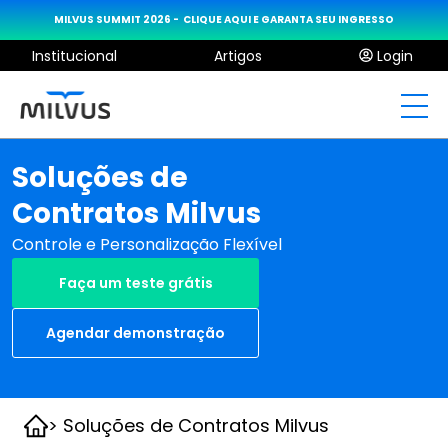
MILVUS SUMMIT 2026 -  CLIQUE AQUI E GARANTA SEU INGRESSO
Institucional
Artigos
Login
Soluções de
Contratos Milvus
Controle e Personalização Flexível
Faça um teste grátis
Agendar demonstração
> Soluções de Contratos Milvus